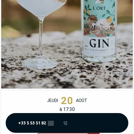
OUVERTURE ET COORDONNÉES
20
JEUDI
AOÛT
à 17:30
+33 5 53 51 82
▒▒