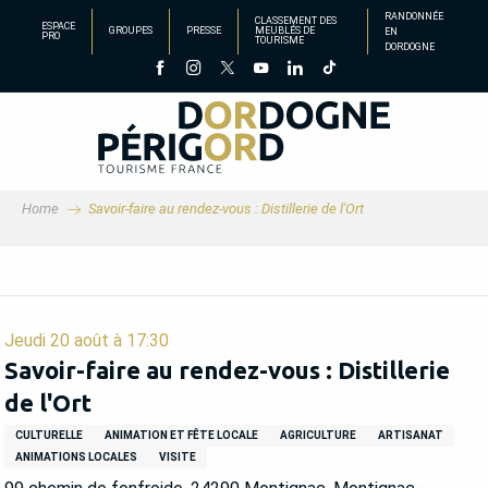
Aller
RANDONNÉE
CLASSEMENT DES
ESPACE
GROUPES
PRESSE
MEUBLÉS DE
EN
au
PRO
TOURISME
DORDOGNE
contenu
principal
Home
Savoir-faire au rendez-vous : Distillerie de l'Ort
Jeudi 20 août à 17:30
Savoir-faire au rendez-vous : Distillerie
de l'Ort
CULTURELLE
ANIMATION ET FÊTE LOCALE
AGRICULTURE
ARTISANAT
ANIMATIONS LOCALES
VISITE