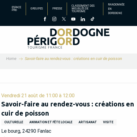
Aller
RANDONNÉE
CLASSEMENT DES
ESPACE
GROUPES
PRESSE
MEUBLÉS DE
EN
au
PRO
TOURISME
DORDOGNE
contenu
principal
Home
Savoir-faire au rendez-vous : créations en cuir de poisson
Vendredi 21 août de 11:00 à 12:00
Savoir-faire au rendez-vous : créations en
cuir de poisson
CULTURELLE
ANIMATION ET FÊTE LOCALE
ARTISANAT
VISITE
Le bourg, 24290 Fanlac