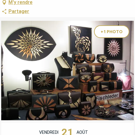
M'y rendre
Partager
+1 PHOTO
OUVERTURE ET COORDONNÉES
21
VENDREDI
AOÛT