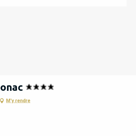
gonac
M'y rendre