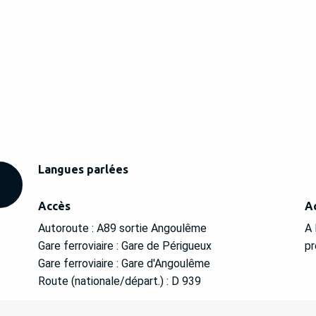
Langues parlées
Langues parlées
Accès
Accès
A
A
Autoroute : A89 sortie Angoulême
A 
Gare ferroviaire : Gare de Périgueux
pr
Gare ferroviaire : Gare d'Angoulême
Route (nationale/départ.) : D 939