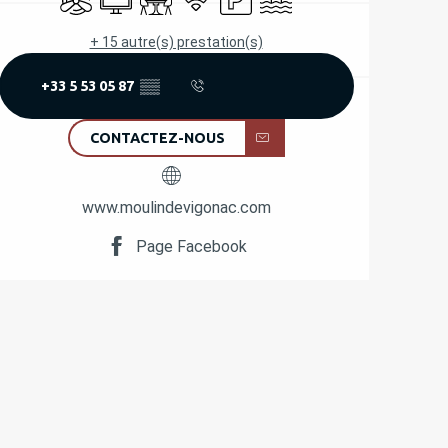
+ 15 autre(s) prestation(s)
+33 5 53 05 87
▒▒
CONTACTEZ-NOUS
www.moulindevigonac.com
Page Facebook