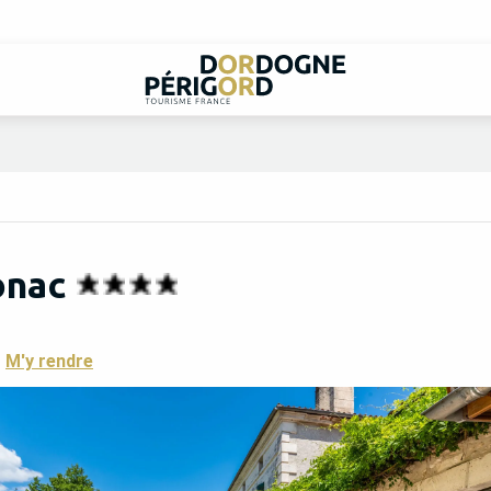
onac
M'y rendre