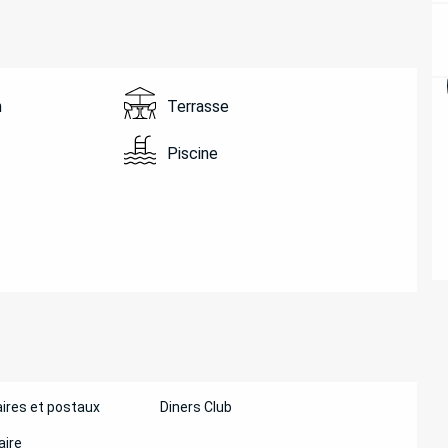
n
Terrasse
Piscine
ires et postaux
Diners Club
aire