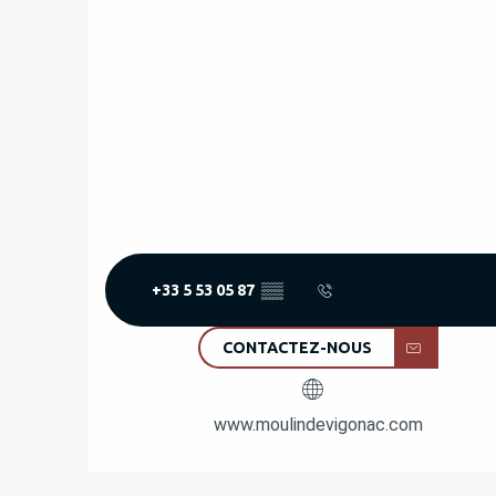
+33 5 53 05 87
▒▒
CONTACTEZ-NOUS
www.moulindevigonac.com