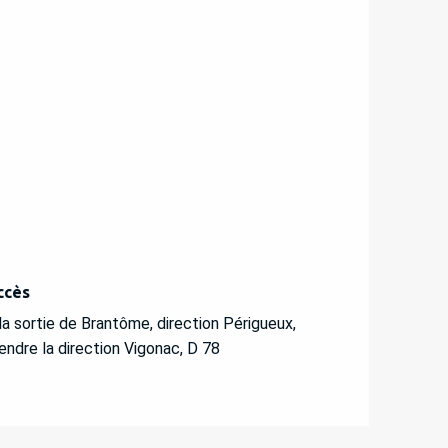
ccès
ccès
la sortie de Brantôme, direction Périgueux,
endre la direction Vigonac, D 78