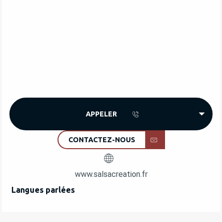
APPELER
CONTACTEZ-NOUS
www.salsacreation.fr
Langues parlées
Langues parlées