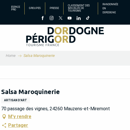
Aller
RANDONNÉE
CLASSEMENT DES
ESPACE
GROUPES
PRESSE
MEUBLÉS DE
EN
au
PRO
TOURISME
DORDOGNE
contenu
principal
Home
Salsa Maroquinerie
Salsa Maroquinerie
ARTISAN D'ART
70 passage des vignes, 24260 Mauzens-et-Miremont
M'y rendre
Partager