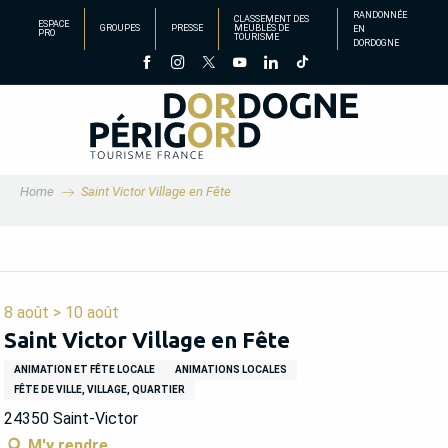
Aller
RANDONNÉE
CLASSEMENT DES
ESPACE
GROUPES
PRESSE
MEUBLÉS DE
EN
au
PRO
TOURISME
DORDOGNE
contenu
principal
Home
Saint Victor Village en Fête
8 août > 10 août
Saint Victor Village en Fête
ANIMATION ET FÊTE LOCALE
ANIMATIONS LOCALES
FÊTE DE VILLE, VILLAGE, QUARTIER
24350 Saint-Victor
M'y rendre