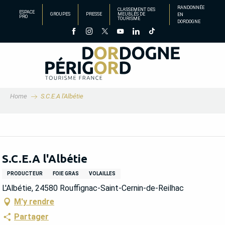
Aller
RANDONNÉE
CLASSEMENT DES
ESPACE
GROUPES
PRESSE
MEUBLÉS DE
EN
au
PRO
TOURISME
DORDOGNE
contenu
principal
Home
S.C.E.A l'Albétie
S.C.E.A l'Albétie
PRODUCTEUR
FOIE GRAS
VOLAILLES
L'Albétie, 24580 Rouffignac-Saint-Cernin-de-Reilhac
M'y rendre
Partager