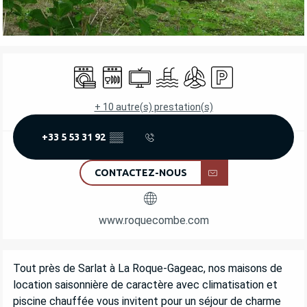
OUVERTURE ET COORDONNÉES
Lave linge
Lave vaisselle
Télévision
Piscine
Air conditionné
Parking
+ 10 autre(s) prestation(s)
+33 5 53 31 92
▒▒
CONTACTEZ-NOUS
www.roquecombe.com
DESCRIPTION
Tout près de Sarlat à La Roque-Gageac, nos maisons de 
location saisonnière de caractère avec climatisation et 
piscine chauffée vous invitent pour un séjour de charme 