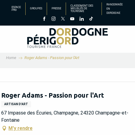
Aller
RANDONNÉE
CLASSEMENT DES
ESPACE
GROUPES
PRESSE
MEUBLÉS DE
EN
au
PRO
TOURISME
DORDOGNE
contenu
principal
Home
Roger Adams - Passion pour l'Art
Roger Adams - Passion pour l'Art
ARTISAN D'ART
67 Impasse des Écuries, Champagne, 24320 Champagne-et-
Fontaine
M'y rendre