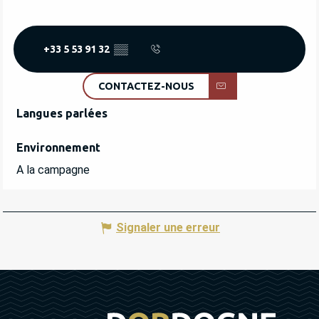
+33 5 53 91 32
▒▒
CONTACTEZ-NOUS
Langues parlées
Langues parlées
Environnement
Environnement
A la campagne
Signaler une erreur