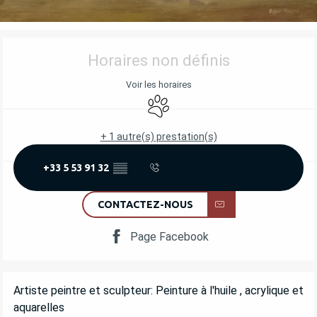
OUVERTURE ET COORDONNÉES
Horaires non définis
Voir les horaires
Animaux acceptés
+ 1 autre(s) prestation(s)
+33 5 53 91 32
▒▒
CONTACTEZ-NOUS
Page Facebook
DESCRIPTION
Artiste peintre et sculpteur: Peinture à l'huile , acrylique et 
aquarelles