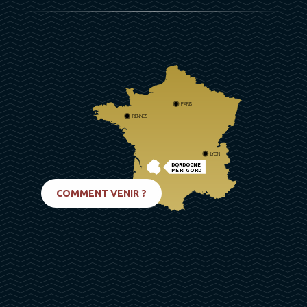
PARIS
RENNES
LYON
DORDOGNE
PÉRIGORD
BIARRITZ
COMMENT VENIR ?