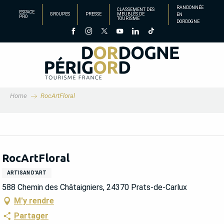
Aller
RANDONNÉE
CLASSEMENT DES
ESPACE
GROUPES
PRESSE
MEUBLÉS DE
EN
au
PRO
TOURISME
DORDOGNE
contenu
principal
Home
RocArtFloral
RocArtFloral
ARTISAN D'ART
588 Chemin des Châtaigniers, 24370 Prats-de-Carlux
M'y rendre
Partager