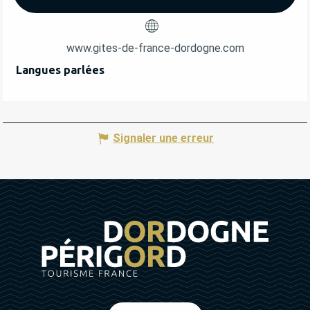
www.gites-de-france-dordogne.com
Langues parlées
Langues parlées
Signaler une erreur