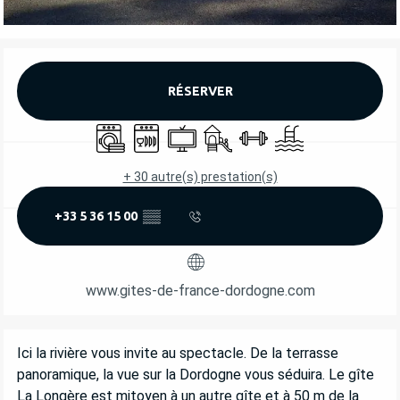
OUVERTURE ET COORDONNÉES
RÉSERVER
Lave linge
Lave vaisselle
Télévision
Jeux pour enfants / Espace jeu
Salle de sport
Piscine
+ 30 autre(s) prestation(s)
+33 5 36 15 00
▒▒
www.gites-de-france-dordogne.com
DESCRIPTION
Ici la rivière vous invite au spectacle. De la terrasse 
panoramique, la vue sur la Dordogne vous séduira. Le gîte 
La Longère est mitoyen à un autre gîte et à 50 m de la 