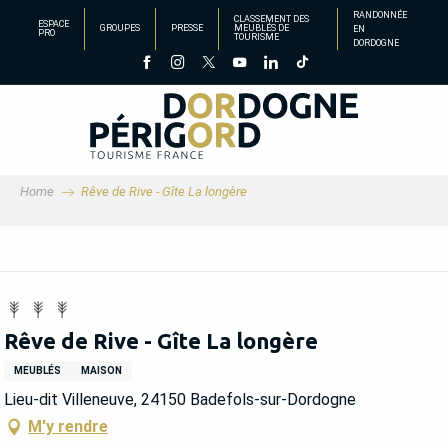
Aller
RANDONNÉE
CLASSEMENT DES
ESPACE
GROUPES
PRESSE
MEUBLÉS DE
EN
au
PRO
TOURISME
DORDOGNE
contenu
principal
Home
Rêve de Rive - Gîte La longère
Rêve de Rive - Gîte La longère
MEUBLÉS
MAISON
Lieu-dit Villeneuve, 24150 Badefols-sur-Dordogne
M'y rendre