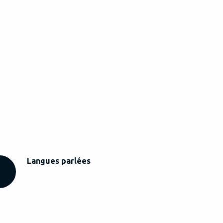
Langues parlées
Langues parlées