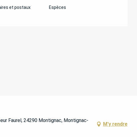
ires et postaux
Espèces
seur Faurel, 24290 Montignac, Montignac-
M'y rendre