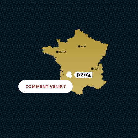
PARIS
RENNES
LYON
DORDOGNE
PÉRIGORD
BIARRITZ
COMMENT VENIR ?