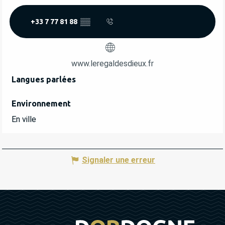
+33 7 77 81 88
▒▒
www.leregaldesdieux.fr
Langues parlées
Langues parlées
Environnement
Environnement
En ville
Signaler une erreur