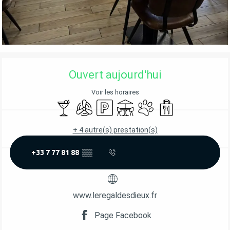
OUVERTURE ET COORDONNÉES
Ouvert aujourd'hui
Voir les horaires
Bar / Buvette
Air conditionné
Parking
Terrasse
Animaux acceptés
Vente à emporter
+ 4 autre(s) prestation(s)
+33 7 77 81 88
▒▒
www.leregaldesdieux.fr
Page Facebook