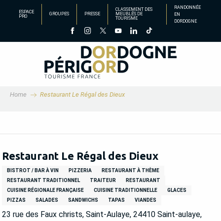
Aller
RANDONNÉE
CLASSEMENT DES
ESPACE
GROUPES
PRESSE
MEUBLÉS DE
EN
au
PRO
TOURISME
DORDOGNE
contenu
principal
Home
Restaurant Le Régal des Dieux
Restaurant Le Régal des Dieux
BISTROT / BAR À VIN
PIZZERIA
RESTAURANT À THÈME
RESTAURANT TRADITIONNEL
TRAITEUR
RESTAURANT
CUISINE RÉGIONALE FRANÇAISE
CUISINE TRADITIONNELLE
GLACES
PIZZAS
SALADES
SANDWICHS
TAPAS
VIANDES
23 rue des Faux christs, Saint-Aulaye, 24410 Saint-aulaye,