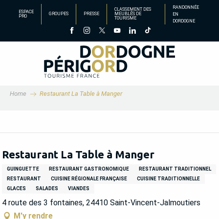
Aller
RANDONNÉE
CLASSEMENT DES
ESPACE
GROUPES
PRESSE
MEUBLÉS DE
EN
au
PRO
TOURISME
DORDOGNE
contenu
principal
Home
Restaurant La Table à Manger
Restaurant La Table à Manger
GUINGUETTE
RESTAURANT GASTRONOMIQUE
RESTAURANT TRADITIONNEL
RESTAURANT
CUISINE RÉGIONALE FRANÇAISE
CUISINE TRADITIONNELLE
GLACES
SALADES
VIANDES
4 route des 3 fontaines, 24410 Saint-Vincent-Jalmoutiers
M'y rendre