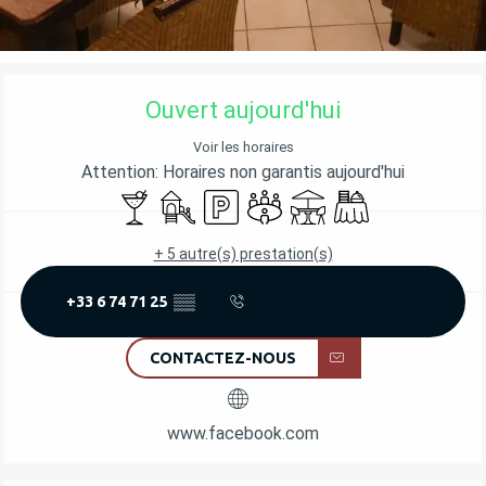
OUVERTURE ET COORDONNÉES
Ouvert aujourd'hui
Voir les horaires
Attention: Horaires non garantis aujourd'hui
Bar / Buvette
Jeux pour enfants / Espace jeux
Parking
Salle de réunion
Terrasse
Banquet
+ 5 autre(s) prestation(s)
+33 6 74 71 25
▒▒
CONTACTEZ-NOUS
www.facebook.com