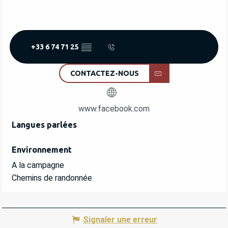
+33 6 74 71 25
▒▒
CONTACTEZ-NOUS
www.facebook.com
Langues parlées
Langues parlées
Environnement
Environnement
A la campagne
Chemins de randonnée
Signaler une erreur