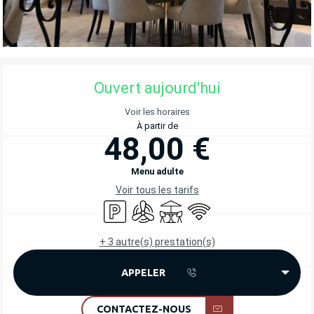
OUVERTURE ET COORDONNÉES
Ouvert aujourd'hui
Voir les horaires
À partir de
48,00 €
Menu adulte
Voir tous les tarifs
Parking
Air conditionné
Terrasse
WiFi
+ 3 autre(s) prestation(s)
APPELER
CONTACTEZ-NOUS