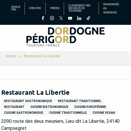
Aller
RANDONNÉE
CLASSEMENT DES
ESPACE
GROUPES
PRESSE
MEUBLÉS DE
EN
au
PRO
TOURISME
DORDOGNE
contenu
principal
Home
Restaurant La Libertie
Restaurant La Libertie
RESTAURANT GASTRONOMIQUE
RESTAURANT TRADITIONNEL
RESTAURANT
CUISINE BISTRONOMIQUE
CUISINE EUROPÉENNE
CUISINE GASTRONOMIQUE
CUISINE TRADITIONNELLE
CUISINE VEGAN
2090 route des deux meuniers, Lieu-dit La Libertie, 24140
Campsegret