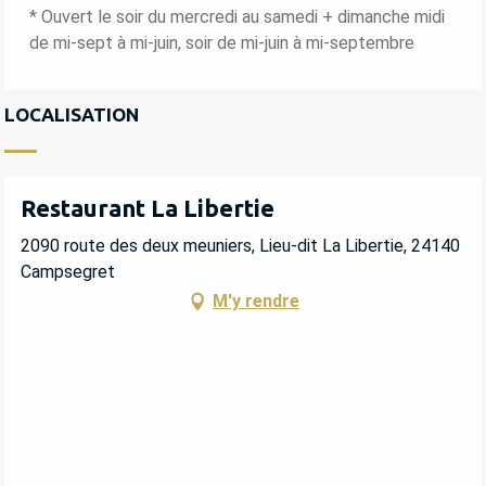
* Ouvert le soir du mercredi au samedi + dimanche midi
DU
7 SEPTEMBRE 2026
AU
31 DÉCEMBRE
de mi-sept à mi-juin, soir de mi-juin à mi-septembre
2026
LOCALISATION
Restaurant La Libertie
2090 route des deux meuniers, Lieu-dit La Libertie, 24140
Campsegret
M'y rendre