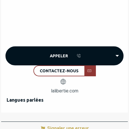
APPELER
CONTACTEZ-NOUS
lalibertie.com
Langues parlées
Langues parlées
Signaler une erreur