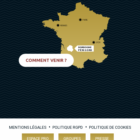
PARIS
RENNES
LYON
DORDOGNE
PÉRIGORD
BIARRITZ
COMMENT VENIR ?
•
•
MENTIONS LÉGALES
POLITIQUE RGPD
POLITIQUE DE COOKIES
ESPACE PRO
GROUPES
PRESSE