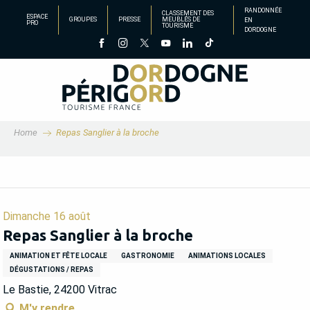
Aller
RANDONNÉE
CLASSEMENT DES
ESPACE
GROUPES
PRESSE
MEUBLÉS DE
EN
au
PRO
TOURISME
DORDOGNE
contenu
principal
Home
Repas Sanglier à la broche
Dimanche 16 août
Repas Sanglier à la broche
ANIMATION ET FÊTE LOCALE
GASTRONOMIE
ANIMATIONS LOCALES
DÉGUSTATIONS / REPAS
Le Bastie, 24200 Vitrac
M'y rendre