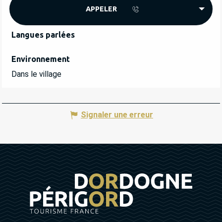
APPELER
Langues parlées
Langues parlées
Environnement
Environnement
Dans le village
Signaler une erreur