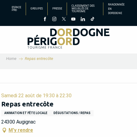
Aller
RANDONNÉE
CLASSEMENT DES
ESPACE
GROUPES
PRESSE
MEUBLÉS DE
EN
au
PRO
TOURISME
DORDOGNE
contenu
principal
Home
Repas entrecôte
Samedi 22 août de 19:30 à 22:30
Repas entrecôte
ANIMATION ET FÊTE LOCALE
DÉGUSTATIONS / REPAS
24300 Augignac
M'y rendre