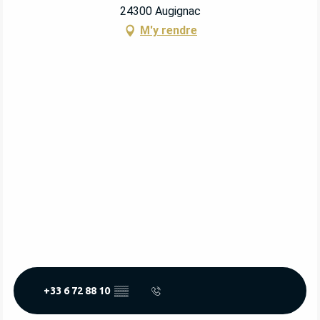
24300 Augignac
M'y rendre
+33 6 72 88 10
▒▒