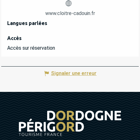
www.cloitre-cadouin.fr
Langues parlées
Langues parlées
Accès
Accès
Accès sur réservation
Signaler une erreur