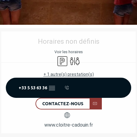
OUVERTURE ET COORDONNÉES
Horaires non définis
Voir les horaires
Parking
Toilettes
+ 1 autre(s) prestation(s)
+33 5 53 63 36
▒▒
CONTACTEZ-NOUS
www.cloitre-cadouin.fr