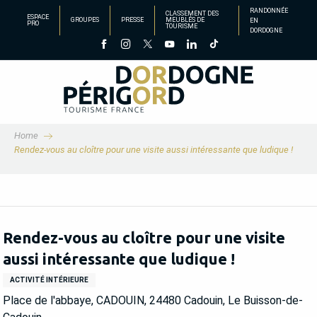
Aller
RANDONNÉE
CLASSEMENT DES
ESPACE
GROUPES
PRESSE
MEUBLÉS DE
EN
au
PRO
TOURISME
DORDOGNE
contenu
principal
Home
Rendez-vous au cloître pour une visite aussi intéressante que ludique !
Rendez-vous au cloître pour une visite
aussi intéressante que ludique !
ACTIVITÉ INTÉRIEURE
Place de l'abbaye, CADOUIN, 24480 Cadouin, Le Buisson-de-