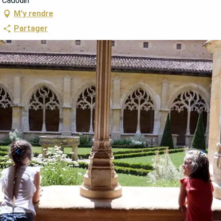
Cadouin
M'y rendre
Partager