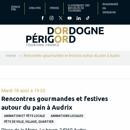
Aller
RANDONNÉE
CLASSEMENT DES
ESPACE
GROUPES
PRESSE
MEUBLÉS DE
EN
au
PRO
TOURISME
DORDOGNE
contenu
principal
Home
Rencontres gourmandes et festives autour du pain à Audrix
Mardi 18 août à 19:30
Rencontres gourmandes et festives
autour du pain à Audrix
ANIMATION ET FÊTE LOCALE
ANIMATIONS LOCALES
FÊTE DE VILLE, VILLAGE, QUARTIER