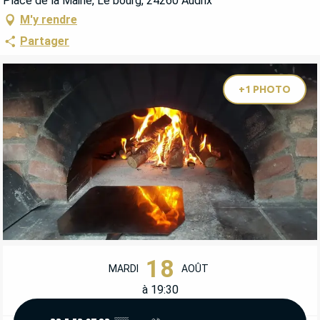
Place de la Mairie, Le bourg, 24260 Audrix
M'y rendre
Partager
+1 PHOTO
OUVERTURE ET COORDONNÉES
18
MARDI
AOÛT
à 19:30