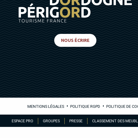
NOUS ÉCRIRE
•
•
MENTIONS LÉGALES
POLITIQUE RGPD
POLITIQUE DE CO
Aller
ESPACE PRO
GROUPES
PRESSE
CLASSEMENT DES MEUBL
au
contenu