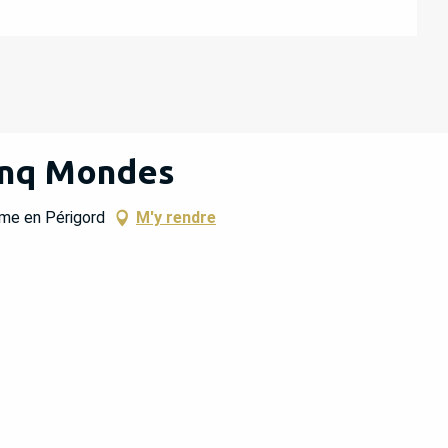
inq Mondes
me en Périgord
M'y rendre