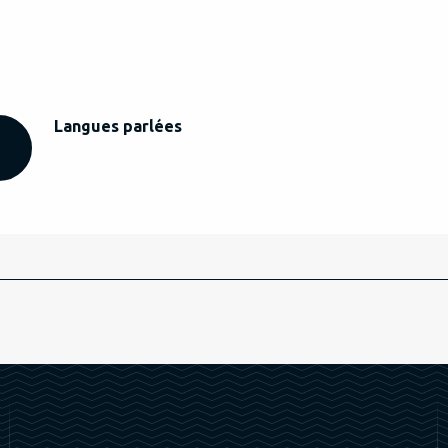
Langues parlées
Langues parlées