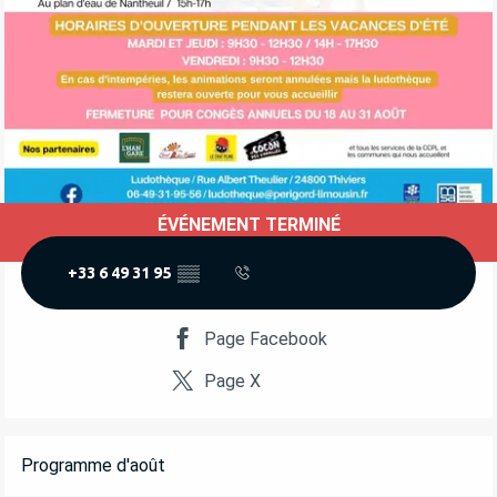
ÉVÉNEMENT TERMINÉ
OUVERTURE ET COORDONNÉES
+33 6 49 31 95
▒▒
Page Facebook
Page X
DESCRIPTION
Programme d'août