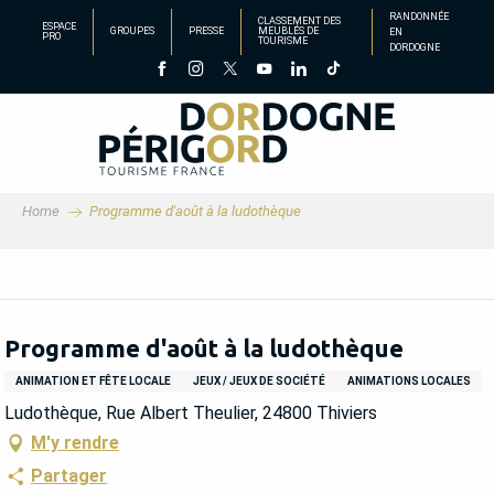
Aller
RANDONNÉE
CLASSEMENT DES
ESPACE
GROUPES
PRESSE
MEUBLÉS DE
EN
au
PRO
TOURISME
DORDOGNE
contenu
principal
Home
Programme d'août à la ludothèque
Programme d'août à la ludothèque
ANIMATION ET FÊTE LOCALE
JEUX / JEUX DE SOCIÉTÉ
ANIMATIONS LOCALES
Ludothèque, Rue Albert Theulier, 24800 Thiviers
M'y rendre
Partager