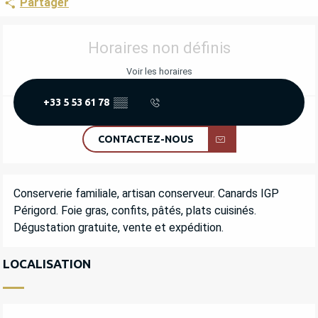
Partager
OUVERTURE ET COORDONNÉES
Horaires non définis
Voir les horaires
+33 5 53 61 78
▒▒
CONTACTEZ-NOUS
DESCRIPTION
Conserverie familiale, artisan conserveur. Canards IGP 
Périgord. Foie gras, confits, pâtés, plats cuisinés. 
Dégustation gratuite, vente et expédition.
LOCALISATION