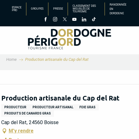
Aller
RANDONNÉE
CLASSEMENT DES
ESPACE
GROUPES
PRESSE
MEUBLÉS DE
EN
au
PRO
TOURISME
DORDOGNE
contenu
principal
Home
Production artisanale du Cap del Rat
Production artisanale du Cap del Rat
PRODUCTEUR
PRODUCTEUR ARTISANAL
FOIE GRAS
PRODUITS DE CANARDS GRAS
Cap del Rat, 24560 Boisse
M'y rendre