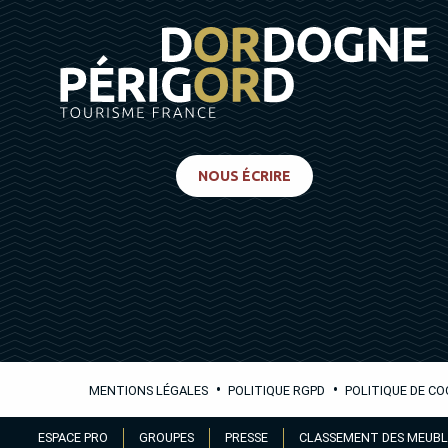
NOUS ÉCRIRE
•
•
MENTIONS LÉGALES
POLITIQUE RGPD
POLITIQUE DE CO
Aller
ESPACE PRO
GROUPES
PRESSE
CLASSEMENT DES MEUBL