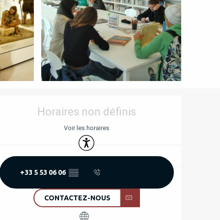
OUVERTURE ET COORD
Horaires non définis
Voir les horaires
Accessibilité
+33 5 53 06 06
▒▒
CONTACTEZ-NOUS