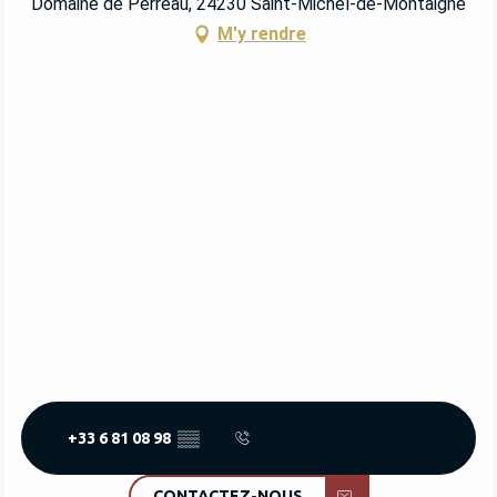
Domaine de Perreau, 24230 Saint-Michel-de-Montaigne
M'y rendre
+33 6 81 08 98
▒▒
CONTACTEZ-NOUS