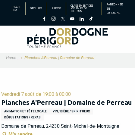
Aller
RANDONNÉE
CLASSEMENT DES
ESPACE
GROUPES
PRESSE
MEUBLÉS DE
EN
au
PRO
TOURISME
DORDOGNE
contenu
principal
Home
Planches A'Perreau | Domaine de Perreau
Vendredi 7 août de 19:00 à 00:00
Planches A'Perreau | Domaine de Perreau
ANIMATION ET FÊTE LOCALE
VIN / BIÈRE / SPIRITUEUX
DÉGUSTATIONS / REPAS
Domaine de Perreau, 24230 Saint-Michel-de-Montaigne
M'y rendre