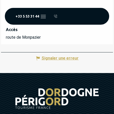
+33 5 53 31 44
▒▒
Accès
Accès
route de Monpazier
Signaler une erreur