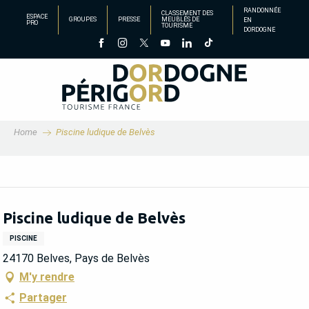
Aller
RANDONNÉE
CLASSEMENT DES
ESPACE
GROUPES
PRESSE
MEUBLÉS DE
EN
au
PRO
TOURISME
DORDOGNE
contenu
principal
Home
Piscine ludique de Belvès
Piscine ludique de Belvès
PISCINE
24170 Belves, Pays de Belvès
M'y rendre
Partager