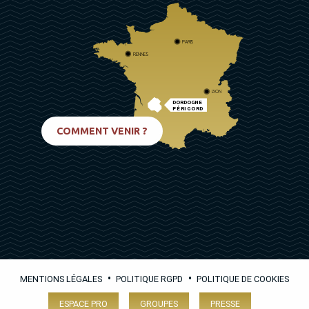
PARIS
RENNES
LYON
DORDOGNE
PÉRIGORD
BIARRITZ
COMMENT VENIR ?
•
•
MENTIONS LÉGALES
POLITIQUE RGPD
POLITIQUE DE COOKIES
ESPACE PRO
GROUPES
PRESSE