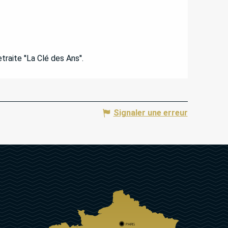
raite ''La Clé des Ans''.
Signaler une erreur
PARIS