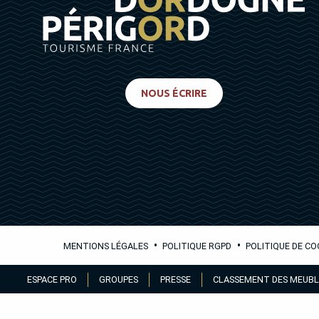
NOUS ÉCRIRE
•
•
MENTIONS LÉGALES
POLITIQUE RGPD
POLITIQUE DE CO
Aller
ESPACE PRO
GROUPES
PRESSE
CLASSEMENT DES MEUBL
au
contenu