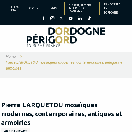
Aller
RANDONNÉE
CLASSEMENT DES
ESPACE
GROUPES
PRESSE
MEUBLÉS DE
EN
au
PRO
TOURISME
DORDOGNE
contenu
principal
Home
Pierre LARQUETOU mosaïques modernes, contemporaines, antiques et
armoiries
Pierre LARQUETOU mosaïques
modernes, contemporaines, antiques et
armoiries
ARTISAN D'ART