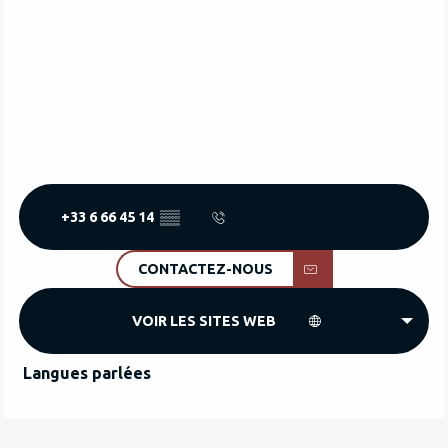
+33 6 66 45 14
▒▒
CONTACTEZ-NOUS
VOIR LES SITES WEB
Langues parlées
Langues parlées