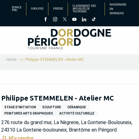
Aller
RANDONNÉE
CLASSEMENT DES
ESPACE
GROUPES
PRESSE
MEUBLÉS DE
EN
au
PRO
TOURISME
DORDOGNE
contenu
principal
Home
Philippe STEMMELEN - Atelier MC
Philippe STEMMELEN - Atelier MC
STAGE D’INITIATION
SCULPTURE
CÉRAMIQUE
PEINTURES ARTS GRAPHIQUES
ACTIVITÉ CULTURELLE
276 route du grand mur, La Nègrerie, La Gonterie-Boulouneix,
24310 La Gonterie-boulouneix, Brantôme en Périgord
M'y rendre