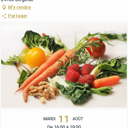
M'y rendre
Partager
OUVERTURE ET COORDONNÉES
11
MARDI
AOÛT
De 16:00 à 19:00