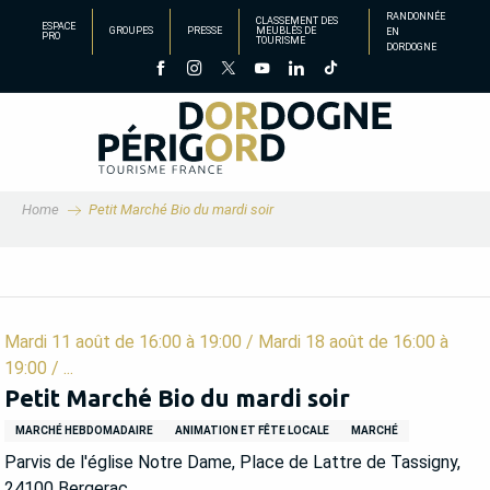
Aller
RANDONNÉE
CLASSEMENT DES
ESPACE
GROUPES
PRESSE
MEUBLÉS DE
EN
au
PRO
TOURISME
DORDOGNE
contenu
principal
Home
Petit Marché Bio du mardi soir
Mardi 11 août de 16:00 à 19:00 / Mardi 18 août de 16:00 à
19:00 / ...
Petit Marché Bio du mardi soir
MARCHÉ HEBDOMADAIRE
ANIMATION ET FÊTE LOCALE
MARCHÉ
Parvis de l'église Notre Dame, Place de Lattre de Tassigny,
24100 Bergerac