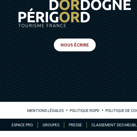
NOUS ÉCRIRE
•
•
MENTIONS LÉGALES
POLITIQUE RGPD
POLITIQUE DE CO
Aller
ESPACE PRO
GROUPES
PRESSE
CLASSEMENT DES MEUBL
au
contenu