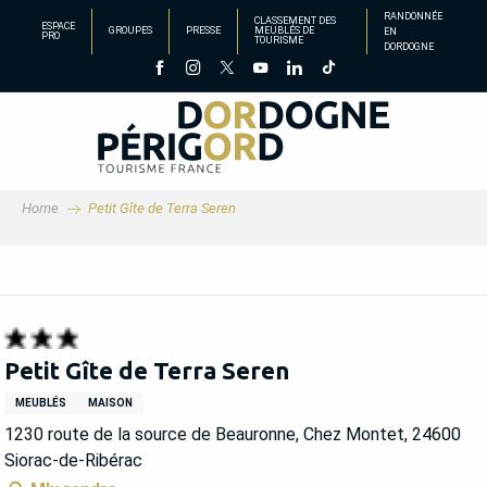
Aller
RANDONNÉE
CLASSEMENT DES
ESPACE
GROUPES
PRESSE
MEUBLÉS DE
EN
au
PRO
TOURISME
DORDOGNE
contenu
principal
Home
Petit Gîte de Terra Seren
Petit Gîte de Terra Seren
MEUBLÉS
MAISON
1230 route de la source de Beauronne, Chez Montet, 24600
Siorac-de-Ribérac