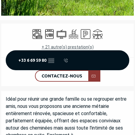
OUVERTURE ET COORDONNÉES
Lave linge
Lave vaisselle
Télévision
Piscine
Parking
Terrasse
+ 21 autre(s) prestation(s)
+33 6 69 59 80
▒▒
CONTACTEZ-NOUS
DESCRIPTION
Idéal pour réunir une grande famille ou se regrouper entre 
amis, nous vous proposons une ancienne métairie 
entièrement rénovée, spacieuse et confortable, 
parfaitement équipée, offrant des espaces conviviaux 
autour des cheminées mais aussi toute l'intimité de ses 