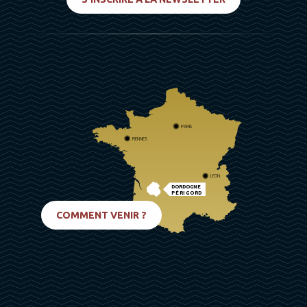
PARIS
RENNES
LYON
DORDOGNE
PÉRIGORD
BIARRITZ
COMMENT VENIR ?