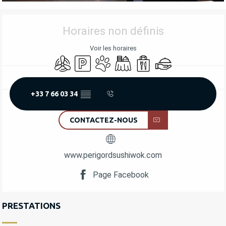
OUVERTURE ET COORDONNÉES
Horaires non définis
Voir les horaires
Air conditionné
Parking
Animaux acceptés
Banquet
Vente à emporter
Traiteur
+33 7 66 03 34
▒▒
CONTACTEZ-NOUS
www.perigordsushiwok.com
Page Facebook
PRESTATIONS