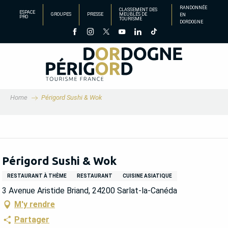
Aller
RANDONNÉE
CLASSEMENT DES
ESPACE
GROUPES
PRESSE
MEUBLÉS DE
EN
au
PRO
TOURISME
DORDOGNE
contenu
principal
Home
Périgord Sushi & Wok
Périgord Sushi & Wok
RESTAURANT À THÈME
RESTAURANT
CUISINE ASIATIQUE
3 Avenue Aristide Briand, 24200 Sarlat-la-Canéda
M'y rendre
Partager