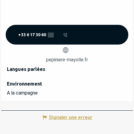
+33 6 17 30 60
▒▒
pepiniere-mayolle.fr
Langues parlées
Langues parlées
Environnement
Environnement
A la campagne
Signaler une erreur