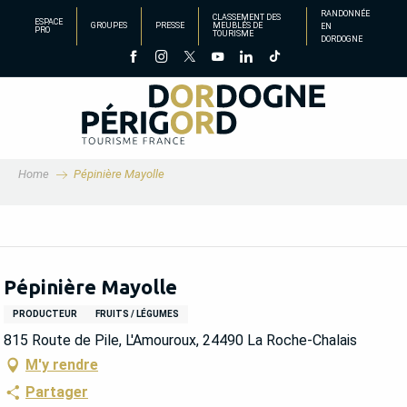
Aller
RANDONNÉE
CLASSEMENT DES
ESPACE
GROUPES
PRESSE
MEUBLÉS DE
EN
au
PRO
TOURISME
DORDOGNE
contenu
principal
Home
Pépinière Mayolle
Pépinière Mayolle
PRODUCTEUR
FRUITS / LÉGUMES
815 Route de Pile, L'Amouroux, 24490 La Roche-Chalais
M'y rendre
Partager