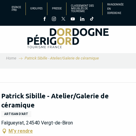
Aller
RANDONNÉE
CLASSEMENT DES
ESPACE
GROUPES
PRESSE
MEUBLÉS DE
EN
au
PRO
TOURISME
DORDOGNE
contenu
principal
Home
Patrick Sibille - Atelier/Galerie de céramique
Patrick Sibille - Atelier/Galerie de
céramique
ARTISAN D'ART
Falgueyrat, 24540 Vergt-de-Biron
M'y rendre