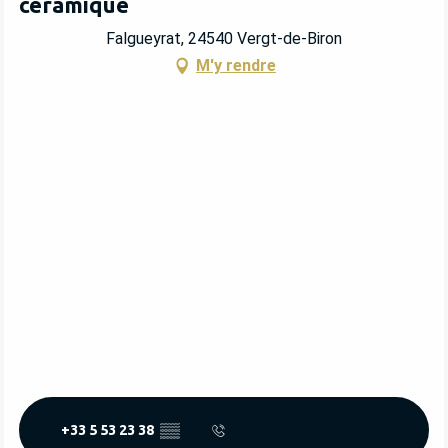
céramique
Falgueyrat, 24540 Vergt-de-Biron
M'y rendre
+33 5 53 23 38
▒▒