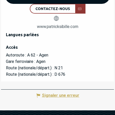
CONTACTEZ-NOUS
www.patricksibille.com
Langues parlées
Langues parlées
Accès
Accès
Autoroute : A 62 - Agen
Gare ferroviaire : Agen
Route (nationale/départ.) : N 21
Route (nationale/départ.) : D 676
Signaler une erreur