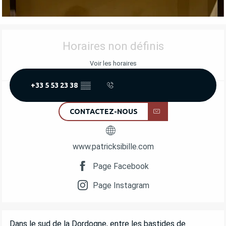
OUVERTURE ET COORDONNÉES
Horaires non définis
Voir les horaires
+33 5 53 23 38
▒▒
CONTACTEZ-NOUS
www.patricksibille.com
Page Facebook
Page Instagram
DESCRIPTION
Dans le sud de la Dordogne, entre les bastides de 