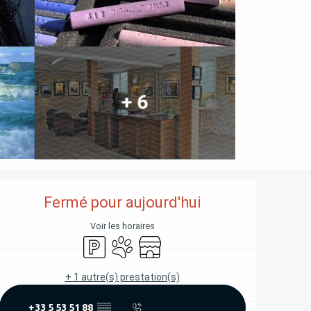
+ 6
OUVERTURE ET COORD
Fermé pour aujourd'hui
Voir les horaires
Parking
Animaux acceptés
Boutique
+ 1 autre(s) prestation(s)
+33 5 53 51 88
▒▒