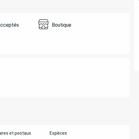
acceptés
Boutique
ATIONS
ires et postaux
Espèces