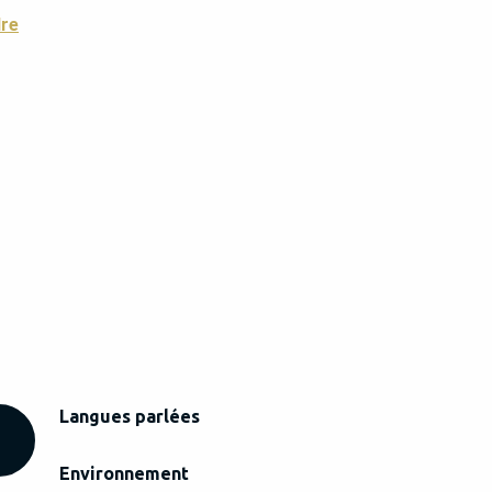
dre
Langues parlées
Langues parlées
Environnement
Environnement