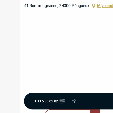
41 Rue limogeanne, 24000 Périgueux
M'y ren
+33 5 53 09 02
▒▒