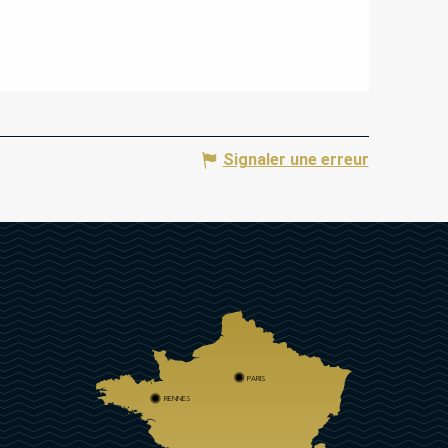
Signaler une erreur
PARIS
RENNES