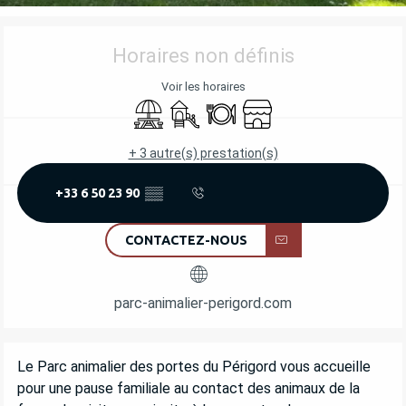
OUVERTURE ET COORDONNÉES
Horaires non définis
Voir les horaires
Aire de pique nique
Jeux pour enfants / Espace jeux
Restaurant
Boutique
+ 3 autre(s) prestation(s)
+33 6 50 23 90
▒▒
CONTACTEZ-NOUS
parc-animalier-perigord.com
DESCRIPTION
Le Parc animalier des portes du Périgord vous accueille 
pour une pause familiale au contact des animaux de la 