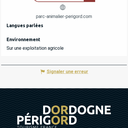
parc-animalier-perigord.com
Langues parlées
Langues parlées
Environnement
Environnement
Sur une exploitation agricole
Signaler une erreur