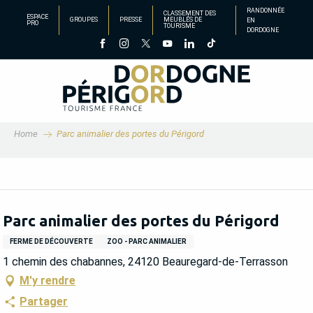
Aller
RANDONNÉE
CLASSEMENT DES
ESPACE
GROUPES
PRESSE
MEUBLÉS DE
EN
au
PRO
TOURISME
DORDOGNE
contenu
principal
Home
Parc animalier des portes du Périgord
Parc animalier des portes du Périgord
FERME DE DÉCOUVERTE
ZOO - PARC ANIMALIER
1 chemin des chabannes, 24120 Beauregard-de-Terrasson
M'y rendre
Partager