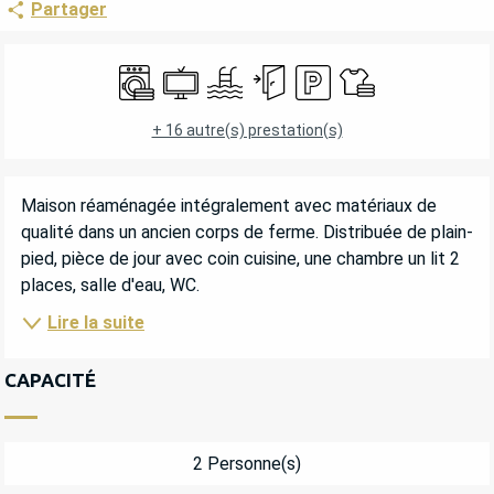
Partager
OUVERTURE ET COORDONNÉES
Lave linge
Télévision
Piscine
Entrée indépendante
Parking
Draps et linge
+ 16 autre(s) prestation(s)
DESCRIPTION
Maison réaménagée intégralement avec matériaux de 
qualité dans un ancien corps de ferme. Distribuée de plain-
pied, pièce de jour avec coin cuisine, une chambre un lit 2 
places, salle d'eau, WC.
Lire la suite
CAPACITÉ
2 Personne(s)