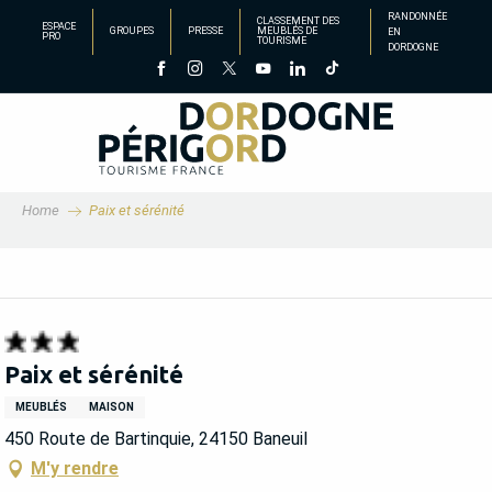
Aller
RANDONNÉE
CLASSEMENT DES
ESPACE
GROUPES
PRESSE
MEUBLÉS DE
EN
au
PRO
TOURISME
DORDOGNE
contenu
principal
Home
Paix et sérénité
Paix et sérénité
MEUBLÉS
MAISON
450 Route de Bartinquie, 24150 Baneuil
M'y rendre