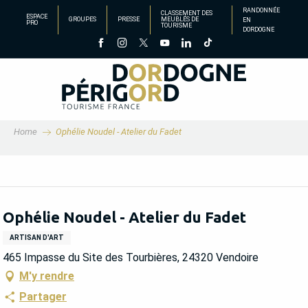
Aller
RANDONNÉE
CLASSEMENT DES
ESPACE
GROUPES
PRESSE
MEUBLÉS DE
EN
au
PRO
TOURISME
DORDOGNE
contenu
principal
Home
Ophélie Noudel - Atelier du Fadet
Ophélie Noudel - Atelier du Fadet
ARTISAN D'ART
465 Impasse du Site des Tourbières, 24320 Vendoire
M'y rendre
Partager