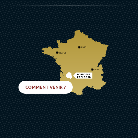
PARIS
RENNES
LYON
DORDOGNE
PÉRIGORD
BIARRITZ
COMMENT VENIR ?