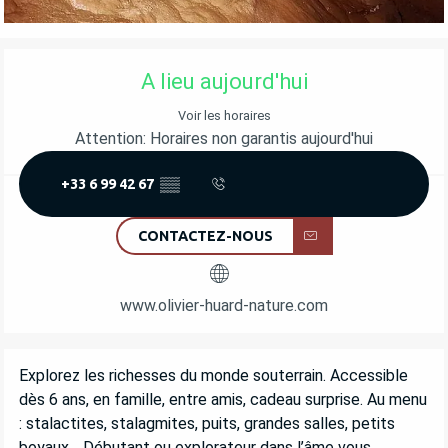
OUVERTURE ET COORDONNÉES
A lieu aujourd'hui
Voir les horaires
Attention: Horaires non garantis aujourd'hui
+33 6 99 42 67
▒▒
CONTACTEZ-NOUS
www.olivier-huard-nature.com
DESCRIPTION
Explorez les richesses du monde souterrain. Accessible 
dès 6 ans, en famille, entre amis, cadeau surprise. Au menu 
: stalactites, stalagmites, puits, grandes salles, petits 
boyaux… Débutant ou explorateur dans l’âme vous 