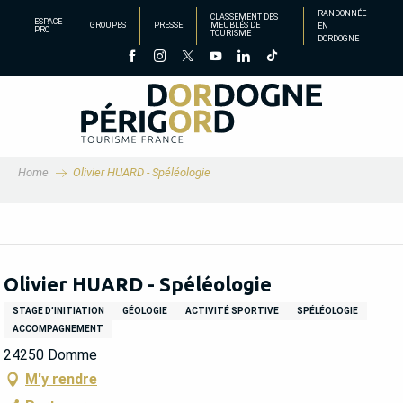
Aller
RANDONNÉE
CLASSEMENT DES
ESPACE
GROUPES
PRESSE
MEUBLÉS DE
EN
au
PRO
TOURISME
DORDOGNE
contenu
principal
Home
Olivier HUARD - Spéléologie
Olivier HUARD - Spéléologie
STAGE D’INITIATION
GÉOLOGIE
ACTIVITÉ SPORTIVE
SPÉLÉOLOGIE
ACCOMPAGNEMENT
24250 Domme
M'y rendre