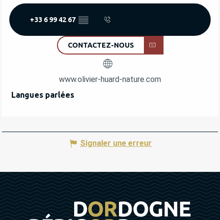
+33 6 99 42 67
▒▒
CONTACTEZ-NOUS
www.olivier-huard-nature.com
Langues parlées
Langues parlées
Signaler une erreur