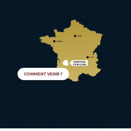
PARIS
RENNES
LYON
DORDOGNE
PÉRIGORD
BIARRITZ
COMMENT VENIR ?