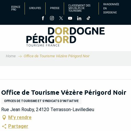
Aller
RANDONNÉE
CLASSEMENT DES
ESPACE
GROUPES
PRESSE
MEUBLÉS DE
EN
au
PRO
TOURISME
DORDOGNE
contenu
principal
Home
Office de Tourisme Vézère Périgord Noir
Office de Tourisme Vézère Périgord Noir
OFFICES DE TOURISME ET SYNDICATS D'INITIATIVE
Rue Jean Rouby, 24120 Terrasson-Lavilledieu
M'y rendre
Partager