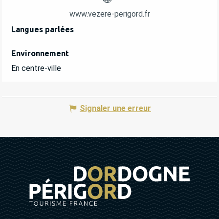
www.vezere-perigord.fr
Langues parlées
Langues parlées
Environnement
Environnement
En centre-ville
Signaler une erreur