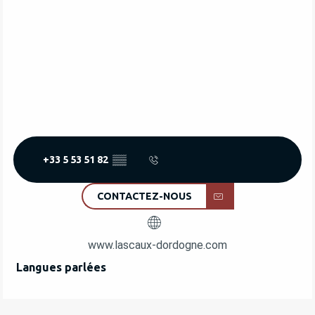
+33 5 53 51 82
▒▒
CONTACTEZ-NOUS
www.lascaux-dordogne.com
Langues parlées
Langues parlées