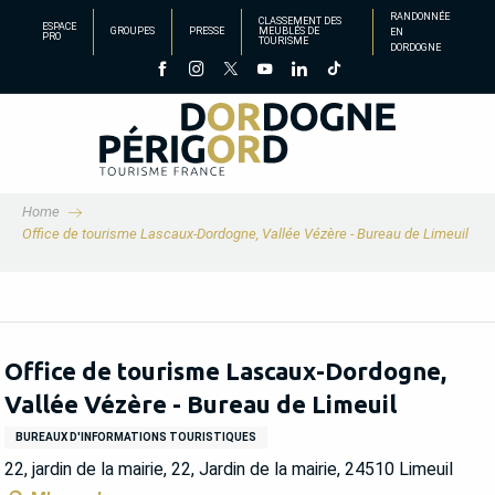
Aller
RANDONNÉE
CLASSEMENT DES
ESPACE
GROUPES
PRESSE
MEUBLÉS DE
EN
au
PRO
TOURISME
DORDOGNE
contenu
principal
Home
Office de tourisme Lascaux-Dordogne, Vallée Vézère - Bureau de Limeuil
Office de tourisme Lascaux-Dordogne,
Vallée Vézère - Bureau de Limeuil
BUREAUX D'INFORMATIONS TOURISTIQUES
22, jardin de la mairie, 22, Jardin de la mairie, 24510 Limeuil