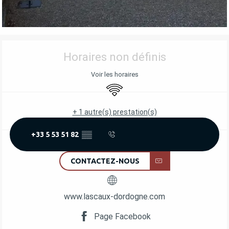
OUVERTURE ET COORDONNÉES
Horaires non définis
Voir les horaires
WiFi
+ 1 autre(s) prestation(s)
+33 5 53 51 82
▒▒
CONTACTEZ-NOUS
www.lascaux-dordogne.com
Page Facebook