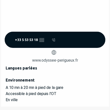
+33 5 53 53 18
▒▒
www.odyssee-perigueux.fr
Langues parlées
Langues parlées
Environnement
Environnement
A 10 mn à 20 mn à pied de la gare
Accessible à pied depuis l'OT
En ville