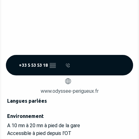
+33 5 53 53 18
▒▒
www.odyssee-perigueux.fr
Langues parlées
Langues parlées
Environnement
Environnement
A 10 mn à 20 mn à pied de la gare
Accessible à pied depuis l'OT