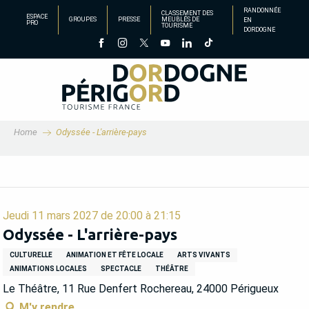
Aller
RANDONNÉE
CLASSEMENT DES
ESPACE
GROUPES
PRESSE
MEUBLÉS DE
EN
au
PRO
TOURISME
DORDOGNE
contenu
principal
Home
Odyssée - L'arrière-pays
Jeudi 11 mars 2027 de 20:00 à 21:15
Odyssée - L'arrière-pays
CULTURELLE
ANIMATION ET FÊTE LOCALE
ARTS VIVANTS
ANIMATIONS LOCALES
SPECTACLE
THÉÂTRE
Le Théâtre, 11 Rue Denfert Rochereau, 24000 Périgueux
M'y rendre