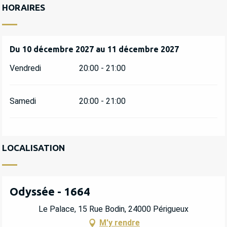
HORAIRES
Du
Du
10 décembre 2027
10 décembre 2027
au
au
11 décembre 2027
11 décembre 2027
Vendredi
20:00 - 21:00
Samedi
20:00 - 21:00
LOCALISATION
Odyssée - 1664
Le Palace, 15 Rue Bodin, 24000 Périgueux
M'y rendre