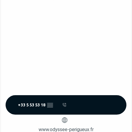
+33 5 53 53 18
▒▒
www.odyssee-perigueux.fr