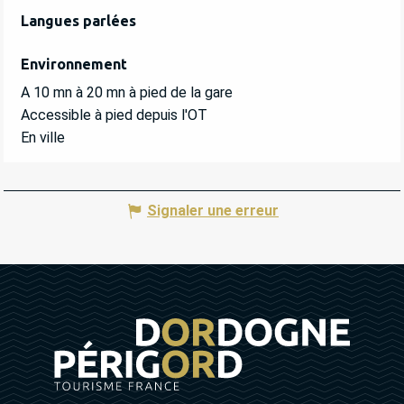
Langues parlées
Langues parlées
Environnement
Environnement
A 10 mn à 20 mn à pied de la gare
Accessible à pied depuis l'OT
En ville
Signaler une erreur