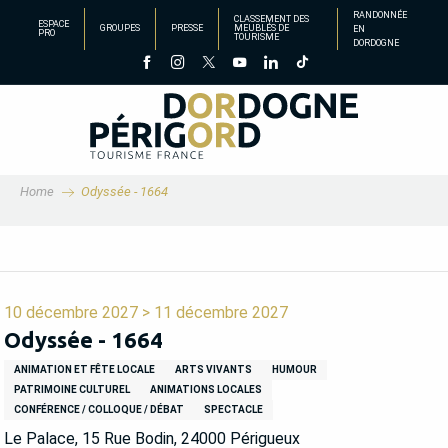
Aller
RANDONNÉE
CLASSEMENT DES
ESPACE
GROUPES
PRESSE
MEUBLÉS DE
EN
au
PRO
TOURISME
DORDOGNE
contenu
principal
Home
Odyssée - 1664
10 décembre 2027 > 11 décembre 2027
Odyssée - 1664
ANIMATION ET FÊTE LOCALE
ARTS VIVANTS
HUMOUR
PATRIMOINE CULTUREL
ANIMATIONS LOCALES
CONFÉRENCE / COLLOQUE / DÉBAT
SPECTACLE
Le Palace, 15 Rue Bodin, 24000 Périgueux