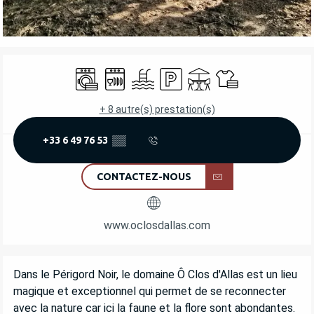
OUVERTURE ET COORDONNÉES
Lave linge
Lave vaisselle
Piscine
Parking
Terrasse
Draps et linge
+ 8 autre(s) prestation(s)
+33 6 49 76 53
▒▒
CONTACTEZ-NOUS
www.oclosdallas.com
DESCRIPTION
Dans le Périgord Noir, le domaine Ô Clos d'Allas est un lieu 
magique et exceptionnel qui permet de se reconnecter 
avec la nature car ici la faune et la flore sont abondantes. 