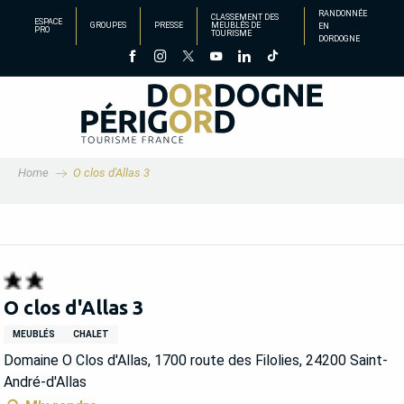
Aller
RANDONNÉE
CLASSEMENT DES
ESPACE
GROUPES
PRESSE
MEUBLÉS DE
EN
au
PRO
TOURISME
DORDOGNE
contenu
principal
Home
O clos d'Allas 3
O clos d'Allas 3
MEUBLÉS
CHALET
Domaine O Clos d'Allas, 1700 route des Filolies, 24200 Saint-
André-d'Allas