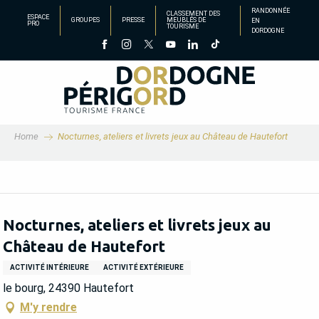
Aller
RANDONNÉE
CLASSEMENT DES
ESPACE
GROUPES
PRESSE
MEUBLÉS DE
EN
au
PRO
TOURISME
DORDOGNE
contenu
principal
Home
Nocturnes, ateliers et livrets jeux au Château de Hautefort
Nocturnes, ateliers et livrets jeux au
Château de Hautefort
ACTIVITÉ INTÉRIEURE
ACTIVITÉ EXTÉRIEURE
le bourg, 24390 Hautefort
M'y rendre