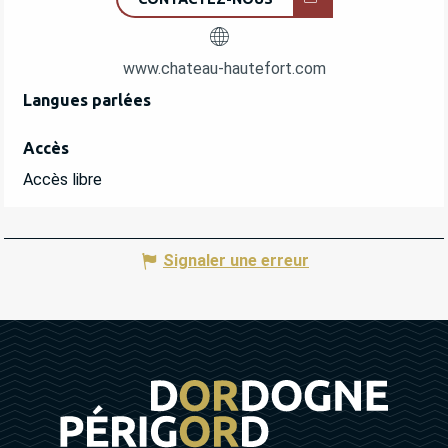
www.chateau-hautefort.com
Langues parlées
Langues parlées
Accès
Accès
Accès libre
Signaler une erreur