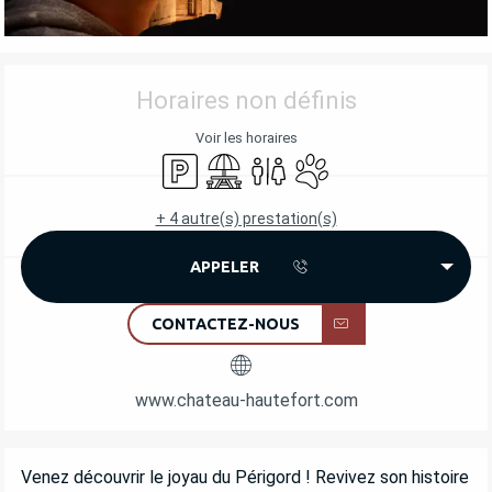
OUVERTURE ET COORDONNÉES
Horaires non définis
Voir les horaires
Parking
Aire de pique nique
Toilettes
Animaux acceptés
+ 4 autre(s) prestation(s)
APPELER
CONTACTEZ-NOUS
www.chateau-hautefort.com
DESCRIPTION
Venez découvrir le joyau du Périgord ! Revivez son histoire 