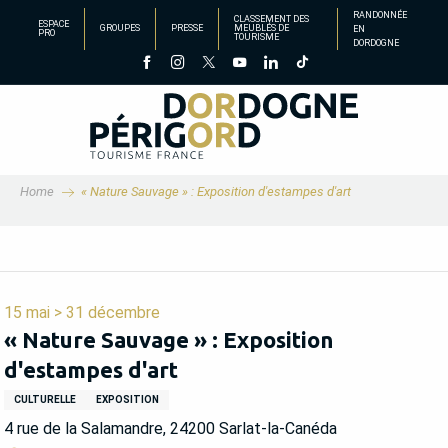
Aller
RANDONNÉE
CLASSEMENT DES
ESPACE
GROUPES
PRESSE
MEUBLÉS DE
EN
au
PRO
TOURISME
DORDOGNE
contenu
principal
Home
« Nature Sauvage » : Exposition d'estampes d'art
15 mai > 31 décembre
« Nature Sauvage » : Exposition
d'estampes d'art
CULTURELLE
EXPOSITION
4 rue de la Salamandre, 24200 Sarlat-la-Canéda