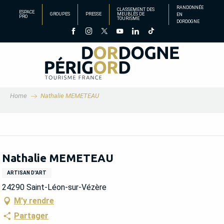
Aller
RANDONNÉE
CLASSEMENT DES
ESPACE
GROUPES
PRESSE
MEUBLÉS DE
EN
au
PRO
TOURISME
DORDOGNE
contenu
principal
Home
Nathalie MEMETEAU
Nathalie MEMETEAU
ARTISAN D'ART
24290 Saint-Léon-sur-Vézère
M'y rendre
Partager