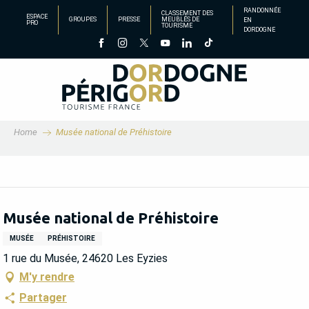
Aller
RANDONNÉE
CLASSEMENT DES
ESPACE
GROUPES
PRESSE
MEUBLÉS DE
EN
au
PRO
TOURISME
DORDOGNE
contenu
principal
Home
Musée national de Préhistoire
Musée national de Préhistoire
MUSÉE
PRÉHISTOIRE
1 rue du Musée, 24620 Les Eyzies
M'y rendre
Partager