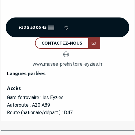
+33 5 53 06 45
▒▒
CONTACTEZ-NOUS
www.musee-prehistoire-eyzies.fr
Langues parlées
Langues parlées
Accès
Accès
Gare ferroviaire : les Eyzies
Autoroute : A20 A89
Route (nationale/départ.) : D47