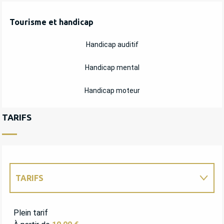
Tourisme et handicap
Tourisme et handicap
Handicap auditif
Handicap mental
Handicap moteur
TARIFS
TARIFS
TARIFS 2027
Plein tarif